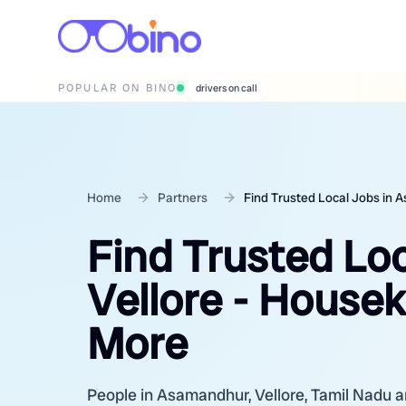
POPULAR ON BINO
wedding photographers
Home
Partners
Find Trusted Local Jobs in 
Find Trusted Lo
Vellore - Housek
More
People in Asamandhur, Vellore, Tamil Nadu are 