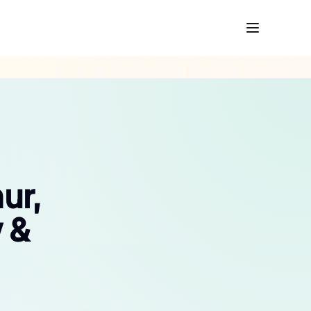
ur,
 &