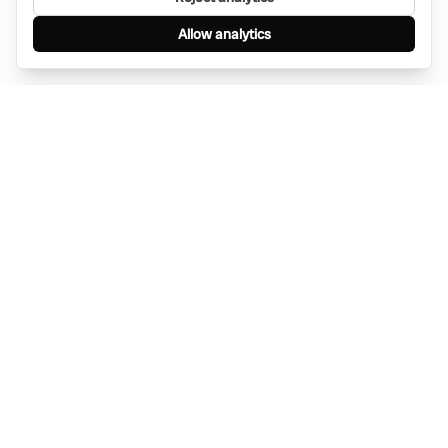
Allow analytics
Find anything, anywhere — instantly through
WhatsApp. AI-powered search connected to a
global network of businesses.
Message Bino