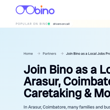
POPULAR ON BINO
wedding photographers
Home
Partners
Join Bino as a Local Jobs P
Join Bino as a L
Arasur, Coimbat
Caretaking & Mo
In Arasur, Coimbatore, many families and bus