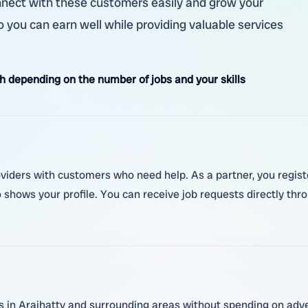
onnect with these customers easily and grow your
so you can earn well while providing valuable services
 depending on the number of jobs and your skills
roviders with customers who need help. As a partner, you regi
no shows your profile. You can receive job requests directly t
 in Araihatty and surrounding areas without spending on adve