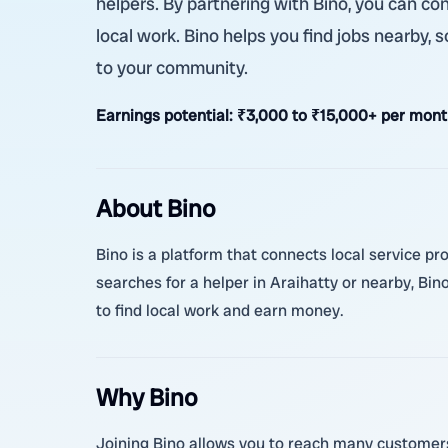
helpers. By partnering with Bino, you can c
local work. Bino helps you find jobs nearby, 
to your community.
Earnings potential:
₹3,000 to ₹15,000+ per month
About Bino
Bino is a platform that connects local service p
searches for a helper in Araihatty or nearby, Bi
to find local work and earn money.
Why Bino
Joining Bino allows you to reach many customers