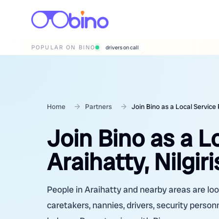
POPULAR ON BINO
wedding photographers
Home
Partners
Join Bino as a Local Service P
Join Bino as a L
Araihatty, Nilgir
People in Araihatty and nearby areas are loo
caretakers, nannies, drivers, security person