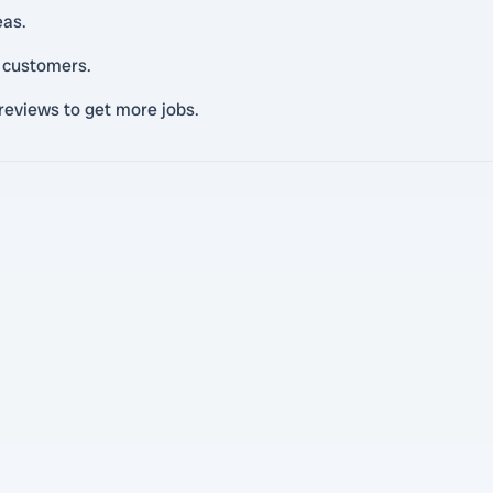
eas.
l customers.
reviews to get more jobs.