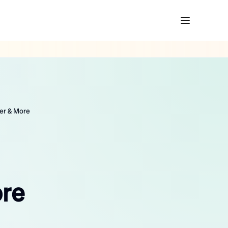
ver & More
ore