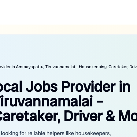
rovider in Ammayapattu, Tiruvannamalai – Housekeeping, Caretaker, Dri
ocal Jobs Provider in
iruvannamalai –
aretaker, Driver & M
ooking for reliable helpers like housekeepers,