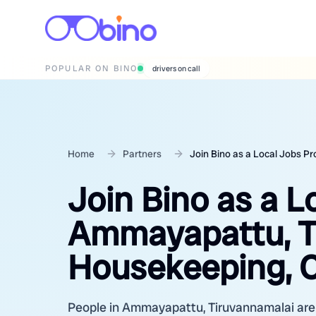
POPULAR ON BINO
wedding photographers
Home
Partners
Join Bino as a Local Jobs P
Join Bino as a L
Ammayapattu, T
Housekeeping, C
People in Ammayapattu, Tiruvannamalai are l